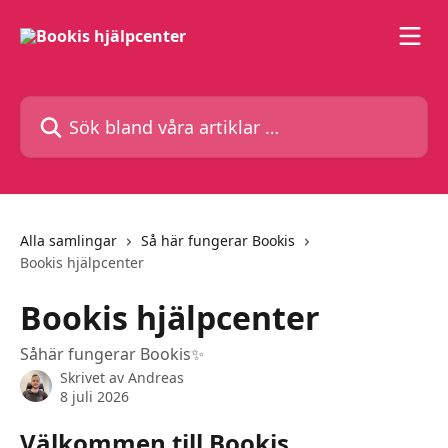
Hoppa till huvudinnehåll
Sök bland våra artiklar …
Alla samlingar
Så här fungerar Bookis
Bookis hjälpcenter
Bookis hjälpcenter
Såhär fungerar Bookis✨
Skrivet av
Andreas
8 juli 2026
Välkommen till Bookis 