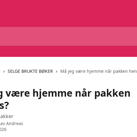
r
SELGE BRUKTE BØKER
Må jeg være hjemme når pakken hen
g være hjemme når pakken
s?
pakker
 av
Andreas
2026