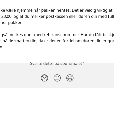
kke være hjemme når pakken hentes. Det er veldig viktig at 
l. 23.00, og at du merker postkassen eller døren din med full
nner pakken. 
gså merkes godt med referansenummer. Har du fått beskj
 på dørmatten din, da er det en fordel om døren din er go
n.
Svarte dette på spørsmålet?
😞
😐
😃