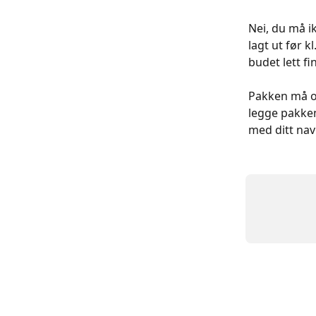
Nei, du må i
lagt ut før k
budet lett fi
Pakken må o
legge pakken
med ditt nav