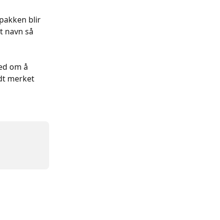
pakken blir 
t navn så 
ed om å 
dt merket 