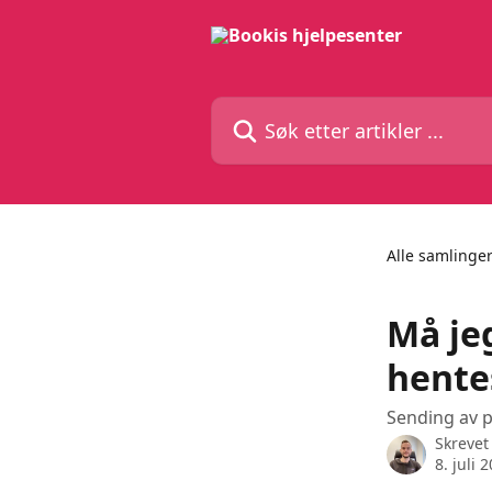
Gå til hovedinnhold
Søk etter artikler ...
Alle samlinge
Må je
hente
Sending av 
Skrevet
8. juli 